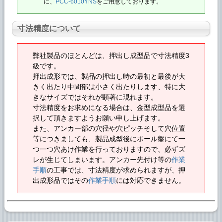
に、
PCC-6010YNS
をご用意しております。
寸法精度について
弊社製品のほとんどは、押出し成型品で寸法精度3
級です。
押出成形では、製品の押出し時の最初と最後が大
きく出たり中間部は小さく出たりします、特に大
きなサイズではそれが顕著に現れます。
寸法精度をお求めになる場合は、金型成型品を選
択して頂きますようお願い申し上げます。
また、アンカー部の穴径や穴ピッチそして穴位置
等につきましても、製品成型後にボール盤にて一
つ一つ穴あけ作業を行っておりますので、必ずズ
レが生じてしまいます。アンカー先付け等の
作業
手順
の工事では、寸法精度が求められますが、押
出成形品ではその
作業手順
には対応できません。