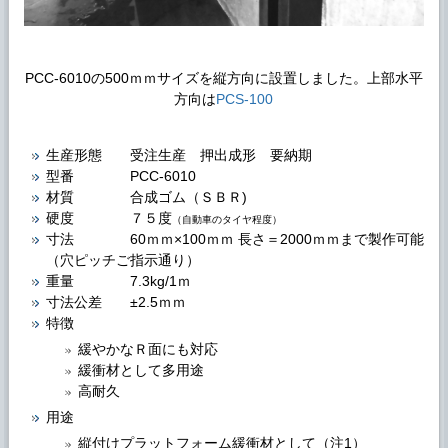
PCC-6010
の500ｍｍサイズを縦方向に設置しました。上部水平
方向は
PCS-100
生産形態 受注生産 押出成形 要納期
型番
PCC-6010
材質 合成ゴム（ＳＢＲ)
硬度 ７５度
（自動車のタイヤ程度）
寸法 60ｍｍ×100ｍｍ 長さ＝2000ｍｍまで製作可能
（穴ピッチご指示通り）
重量 7.3kg/1ｍ
寸法公差 ±2.5ｍｍ
特徴
緩やかなＲ面にも対応
緩衝材として多用途
高耐久
用途
縦付けプラットフォーム緩衝材として（注1）