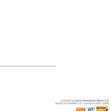
powered by
Quick Homepage Maker
5.3
based on
PukiWiki
1.4.7 License is
GPL
.
QHM