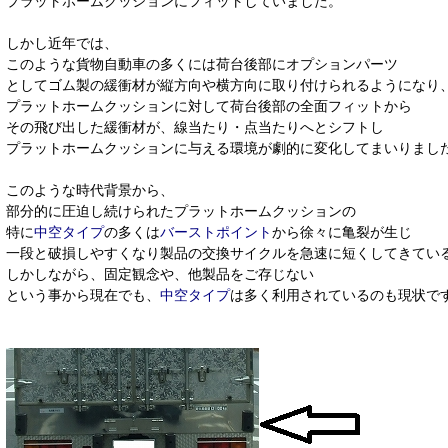
プラットホームクッションにフィットしていました。
しかし近年では、
このような貨物自動車の多くには荷台後部にオプションパーツ
としてゴム製の緩衝材が縦方向や横方向に取り付けられるようになり
プラットホームクッションに対して荷台後部の全面フィットから
その飛び出した緩衝材が、線当たり・点当たりへとシフトし
プラットホームクッションに与える環境が劇的に変化してまいりまし
このような時代背景から、
部分的に圧迫し続けられたプラットホームクッションの
特に
中空タイプ
の多くは
バーストポイント
から徐々に亀裂が生じ
一段と破損しやすくなり製品の交換サイクルを急速に短くしてきてい
しかしながら、固定観念や、他製品をご存じない
という事から現在でも、
中空タイプ
は多く利用されているのも現状で