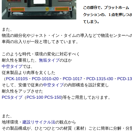
また、
物流の細分化やジャスト・イン・タイムの導入などで物流センターへ
車両の出入りが一段と増してきています。
このような時代・環境の変化に対応すべく
耐久性を重視した、
無垢タイプ
のほか
中空タイプ
では、
従来製品より肉厚を太くした
（
PCK-1010S
・
PCD-1010-t20
・
PCD-1017
・
PCD-1315-t30
・
PCD-13
そして、安価で従来の
中空タイプ
の内部構造を設計変更し
耐久性をアップさせた
PCSタイプ
（
PCS-100
PCS-150
)等をご用意しております。
また、
地球環境・
建設リサイクル法
の観点から
その製品構成が、ひとつひとつの材質（素材）ごとに簡単に分解・分